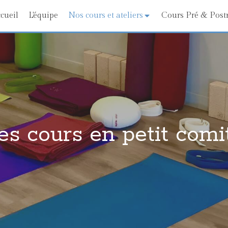
cueil
L'équipe
Nos cours et ateliers
Cours Pré & Post
es cours en petit comi