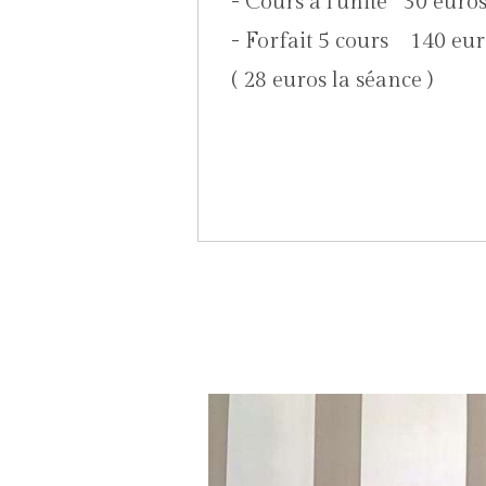
- Cours à l'unité 30 euro
- Forfait 5 co
( 28 euros la séance )