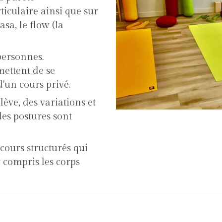
iculaire ainsi que sur
a, le flow (la
/5 personnes.
mettent de se
'un cours privé.
ève, des variations et
es postures sont
cours structurés qui
y compris les corps