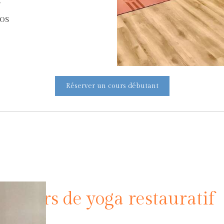
s
urs 140 euros
Réserver un cours débutant
Cours de yoga restauratif